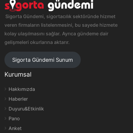
Sigorta Gündemi, sigortacılık sektöründe hizmet
veren firmaların listelenmesini, bu sayede hizmete
kolay ulaşılmasını sağlar. Ayrıca gündeme dair
gelişmeleri okurlarına aktarır.
Sigorta Gündemi Sunum
Kurumsal
Hakkımızda
Haberler
Duyuru&Etkinlik
Pano
Anket