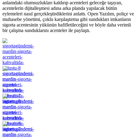
anlamdaki olumsuzlukları kaldırıp acenteleri geleceğe taşıyan,
acentelerin dijitalleşmesi adına arka planda yapılacak bütün
eylemeleri nasıl gerçekleştirdiklerini anlattı. Open Yazılım, poliçe ve
muhasebe yönetimi, çoklu karşılaştırma gibi sundukları imkanların
sigorta acentesinin yükünün hafifletileceğini ve böyle daha verimli
bir çalışma sunduklarını acenteler ile paylaştı.
sigortagündemi-
mardin-
sigorta-
acenteleri-
kahvaltida-
bulustu-8
sigortagündemi-
mardin-
sigorta-
acenteleri-
kahvaltida-
bulustu-7
sigortagündemi-
mardin-