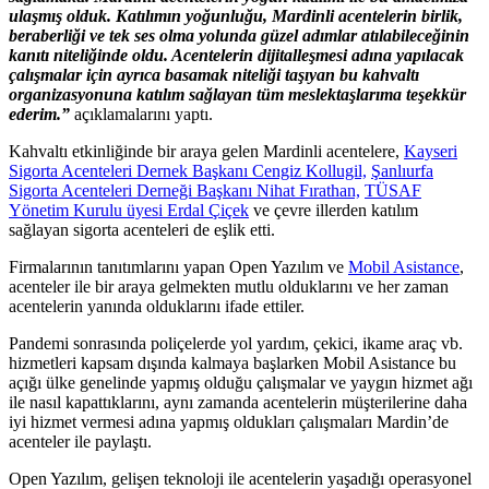
ulaşmış olduk. Katılımın yoğunluğu, Mardinli acentelerin birlik,
beraberliği ve tek ses olma yolunda güzel adımlar atılabileceğinin
kanıtı niteliğinde oldu. Acentelerin dijitalleşmesi adına yapılacak
çalışmalar için ayrıca basamak niteliği taşıyan bu kahvaltı
organizasyonuna katılım sağlayan tüm meslektaşlarıma teşekkür
ederim.”
açıklamalarını yaptı.
Kahvaltı etkinliğinde bir araya gelen Mardinli acentelere,
Kayseri
Sigorta Acenteleri Dernek Başkanı Cengiz Kollugil,
Şanlıurfa
Sigorta Acenteleri Derneği Başkanı Nihat Fırathan,
TÜSAF
Yönetim Kurulu üyesi Erdal Çiçek
ve çevre illerden katılım
sağlayan sigorta acenteleri de eşlik etti.
Firmalarının tanıtımlarını yapan Open Yazılım ve
Mobil Asistance
,
acenteler ile bir araya gelmekten mutlu olduklarını ve her zaman
acentelerin yanında olduklarını ifade ettiler.
Pandemi sonrasında poliçelerde yol yardım, çekici, ikame araç vb.
hizmetleri kapsam dışında kalmaya başlarken Mobil Asistance bu
açığı ülke genelinde yapmış olduğu çalışmalar ve yaygın hizmet ağı
ile nasıl kapattıklarını, aynı zamanda acentelerin müşterilerine daha
iyi hizmet vermesi adına yapmış oldukları çalışmaları Mardin’de
acenteler ile paylaştı.
Open Yazılım, gelişen teknoloji ile acentelerin yaşadığı operasyonel