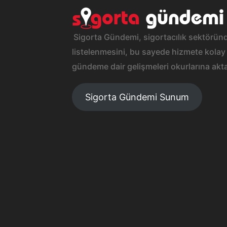
Sigorta Gündemi, sigortacılık sektöründ
listelenmesini, bu sayede hizmete kolay 
gündeme dair gelişmeleri okurlarına akta
Sigorta Gündemi Sunum