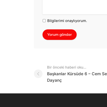
Bilgilerimi onaylıyorum.
Post
Bir önceki haberi oku...
navigation
Başkanlar Kürsüde 6 – Cem Se
Dayanç