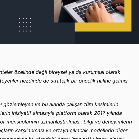
enteler özelinde değil bireysel ya da kurumsal olarak
eyenler nezdinde de stratejik bir öncelik haline gelmiş
şını gözlemleyen ve bu alanda çalışan tüm kesimlerin
rin inisiyatif almasıyla platform olarak 2017 yılında
ör mensuplarının uzmanlaştırılması, bilgi ve deneyimlerin
yaçların karşılanması ve ortaya çıkacak modellerin diğer
msenmesiyle bu alandaki deneyimin arttırılması olarak