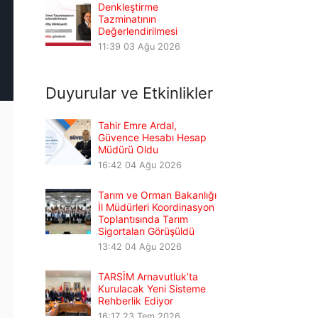
Denkleştirme
Tazminatının
Değerlendirilmesi
11:39
03 Ağu 2026
Duyurular ve Etkinlikler
Tahir Emre Ardal,
Güvence Hesabı Hesap
Müdürü Oldu
16:42
04 Ağu 2026
Tarım ve Orman Bakanlığı
İl Müdürleri Koordinasyon
Toplantısında Tarım
Sigortaları Görüşüldü
13:42
04 Ağu 2026
TARSİM Arnavutluk’ta
Kurulacak Yeni Sisteme
Rehberlik Ediyor
16:17
23 Tem 2026