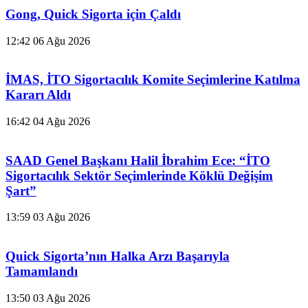
Gong, Quick Sigorta için Çaldı
12:42
06 Ağu 2026
İMAS, İTO Sigortacılık Komite Seçimlerine Katılma
Kararı Aldı
16:42
04 Ağu 2026
SAAD Genel Başkanı Halil İbrahim Ece: “İTO
Sigortacılık Sektör Seçimlerinde Köklü Değişim
Şart”
13:59
03 Ağu 2026
Quick Sigorta’nın Halka Arzı Başarıyla
Tamamlandı
13:50
03 Ağu 2026