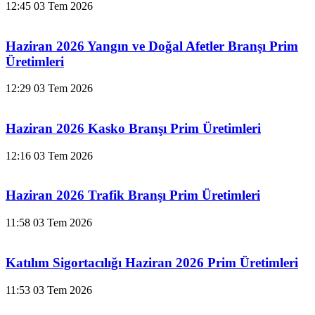
12:45
03 Tem 2026
Haziran 2026 Yangın ve Doğal Afetler Branşı Prim
Üretimleri
12:29
03 Tem 2026
Haziran 2026 Kasko Branşı Prim Üretimleri
12:16
03 Tem 2026
Haziran 2026 Trafik Branşı Prim Üretimleri
11:58
03 Tem 2026
Katılım Sigortacılığı Haziran 2026 Prim Üretimleri
11:53
03 Tem 2026