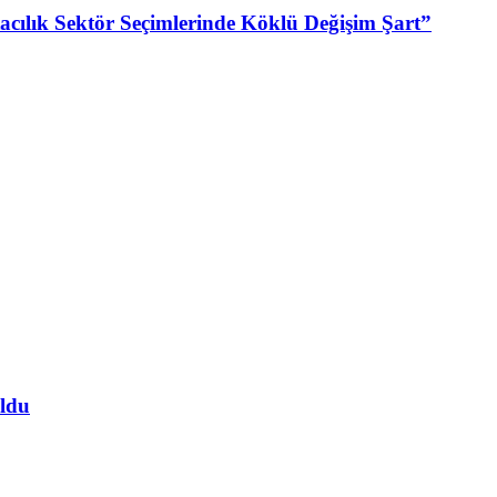
cılık Sektör Seçimlerinde Köklü Değişim Şart”
ldu