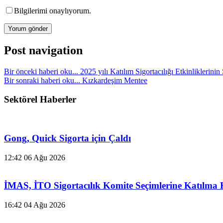
Bilgilerimi onaylıyorum.
Post navigation
Bir önceki haberi oku...
2025 yılı Katılım Sigortacılığı Etkinliklerini
Bir sonraki haberi oku...
Kızkardeşim Mentee
Sektörel Haberler
Gong, Quick Sigorta için Çaldı
12:42
06 Ağu 2026
İMAS, İTO Sigortacılık Komite Seçimlerine Katılma 
16:42
04 Ağu 2026