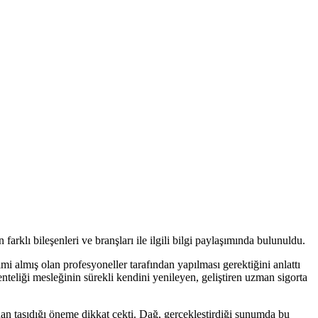
rklı bileşenleri ve branşları ile ilgili bilgi paylaşımında bulunuldu.
i almış olan profesyoneller tarafından yapılması gerektiğini anlattı
nteliği mesleğinin sürekli kendini yenileyen, geliştiren uzman sigorta
dan taşıdığı öneme dikkat çekti. Dağ, gerçekleştirdiği sunumda bu