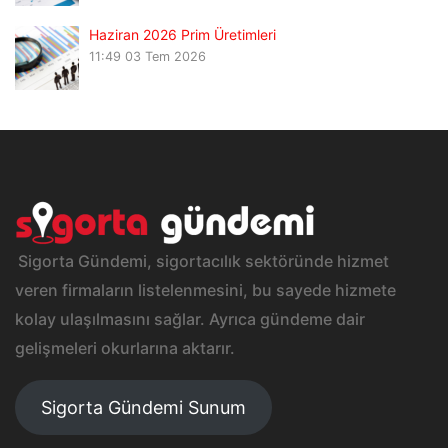
Haziran 2026 Prim Üretimleri
11:49
03 Tem 2026
Sigorta Gündemi, sigortacılık sektöründe hizmet
veren firmaların listelenmesini, bu sayede hizmete
kolay ulaşılmasını sağlar. Ayrıca gündeme dair
gelişmeleri okurlarına aktarır.
Sigorta Gündemi Sunum