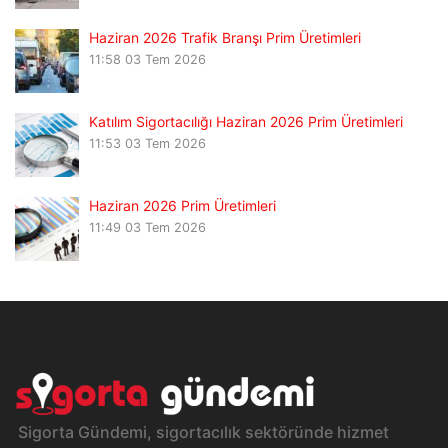
Haziran 2026 Trafik Branşı Prim Üretimleri
11:58
03 Tem 2026
Katılım Sigortacılığı Haziran 2026 Prim Üretimleri
11:53
03 Tem 2026
Haziran 2026 Prim Üretimleri
11:49
03 Tem 2026
Sigorta Gündemi, sigortacılık sektöründe hizmet