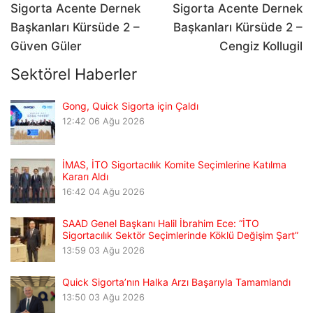
navigation
Sigorta Acente Dernek
Sigorta Acente Dernek
Başkanları Kürsüde 2 –
Başkanları Kürsüde 2 –
Güven Güler
Cengiz Kollugil
Sektörel Haberler
Gong, Quick Sigorta için Çaldı
12:42
06 Ağu 2026
İMAS, İTO Sigortacılık Komite Seçimlerine Katılma
Kararı Aldı
16:42
04 Ağu 2026
SAAD Genel Başkanı Halil İbrahim Ece: “İTO
Sigortacılık Sektör Seçimlerinde Köklü Değişim Şart”
13:59
03 Ağu 2026
Quick Sigorta’nın Halka Arzı Başarıyla Tamamlandı
13:50
03 Ağu 2026