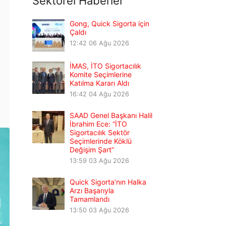
Sektörel Haberler
Gong, Quick Sigorta için
Çaldı
12:42
06 Ağu 2026
İMAS, İTO Sigortacılık
Komite Seçimlerine
Katılma Kararı Aldı
16:42
04 Ağu 2026
SAAD Genel Başkanı Halil
İbrahim Ece: “İTO
Sigortacılık Sektör
Seçimlerinde Köklü
Değişim Şart”
13:59
03 Ağu 2026
Quick Sigorta’nın Halka
Arzı Başarıyla
Tamamlandı
13:50
03 Ağu 2026