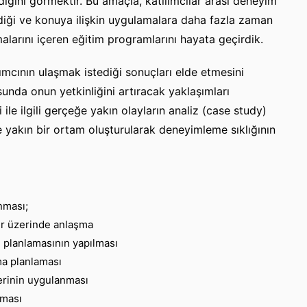
ığını görmektir. Bu amaçla, katılımcılar arası deneyim
ildiği ve konuya ilişkin uygulamalara daha fazla zaman
alarını içeren eğitim programlarını hayata geçirdik.
ımcının ulaşmak istediği sonuçları elde etmesini
nda onun yetkinliğini artıracak yaklaşımları
ile ilgili gerçeğe yakın olayların analiz (case study)
 yakın bir ortam oluşturularak deneyimleme sıklığının
anması;
er üzerinde anlaşma
 planlamasının yapılması
ma planlaması
erinin uygulanması
lması