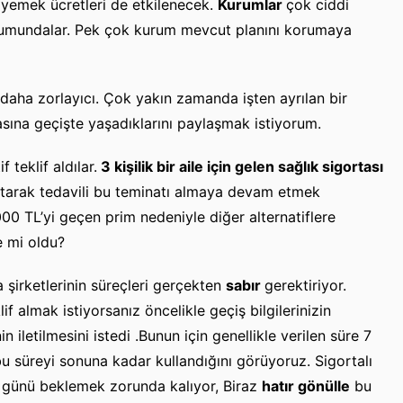
/ yemek ücretleri de etkilenecek.
Kurumlar
çok ciddi
rumundalar. Pek çok kurum mevcut planını korumaya
m daha zorlayıcı. Çok yakın zamanda işten ayrılan bir
asına geçişte yaşadıklarını paylaşmak istiyorum.
f teklif aldılar.
3 kişilik bir aile için gelen sağlık sigortası
atarak tedavili bu teminatı almaya devam etmek
00 TL’yi geçen prim nedeniyle diğer alternatiflere
e mi oldu?
 şirketlerinin süreçleri gerçekten
sabır
gerektiriyor.
if almak istiyorsanız öncelikle geçiş bilgilerinizin
nin iletilmesini istedi .Bunun için genellikle verilen süre 7
 bu süreyi sonuna kadar kullandığını görüyoruz. Sigortalı
 7 günü beklemek zorunda kalıyor, Biraz
hatır gönülle
bu