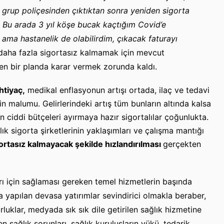
grup poliçesinden çıktıktan sonra yeniden sigorta
 Bu arada 3 yıl köşe bucak kaçtığım Covid’e
 ama hastanelik de olabilirdim, çıkacak faturayı
 daha fazla sigortasız kalmamak için mevcut
yen bir planda karar vermek zorunda kaldı.
ihtiyaç,
medikal enflasyonun artışı ortada, ilaç ve tedavi
in malumu. Gelirlerindeki artış tüm bunların altında kalsa
n ciddi bütçeleri ayırmaya hazır sigortalılar çoğunlukta.
k sigorta şirketlerinin yaklaşımları ve çalışma mantığı
gortasız kalmayacak şekilde hızlandırılması
gerçekten
rı için sağlaması gereken temel hizmetlerin başında
da yapılan devasa yatırımlar sevindirici olmakla beraber,
uklar, medyada sık sık dile getirilen sağlık hizmetine
n sağlık sorunları, sağlık kuruluşların yükü, tedarik