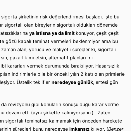
ği sigorta şirketinin risk değerlendirmesi başladı. İşte bu
ır sigortalı olan bireylerin sigortalı oldukları dönemde
atsızlıklarına
ya istisna ya da limit
konuyor, çeşit çeşit
lbette gözü kapalı teminat vermeleri beklenmiyor ama bu
zaman alan, yorucu ve maliyetli süreçler ki, sigortalı
sın, pazarlık mı etsin, alternatif planları mı
ibi kararları vermek durumunda bırakılıyor. Hasarsızlık
pılan indirimlerle bile bir önceki yılın 2 katı olan primlerle
şiyor. Üstelik teklifler
neredeyse günlük
, ertesi gün
 ya da revizyonu gibi konuların konuşulduğu karar verme
u devam etti (aynı şirkette kalmıyorsanız) . Zaten
n sigortalı teminatsız kalmamak için önceden harekete
erinin süreçleri bunu neredeyse
imkansız
kılıyor. (
Benzer