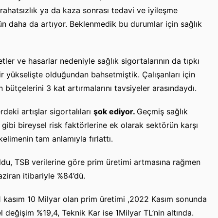
r rahatsızlık ya da kaza sonrası tedavi ve iyileşme
n daha da artıyor. Beklenmedik bu durumlar için sağlık
ler ve hasarlar nedeniyle sağlık sigortalarının da tıpkı
bir yükselişte olduğundan bahsetmiştik. Çalışanları için
 bütçelerini 3 kat artırmalarını tavsiyeler arasındaydı.
deki artışlar sigortalıları
şok ediyor.
Geçmiş sağlık
gibi bireysel risk faktörlerine ek olarak sektörün karşı
kelimenin tam anlamıyla fırlattı.
du, TSB verilerine göre prim üretimi artmasına rağmen
iran itibariyle %84’dü.
21 kasım 10 Milyar olan prim üretimi ,2022 Kasım sonunda
 değişim %19,4, Teknik Kar ise 1Milyar TL’nin altında.