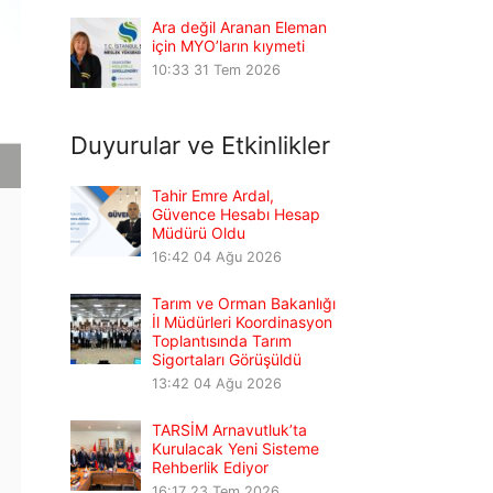
Ara değil Aranan Eleman
için MYO’ların kıymeti
10:33
31 Tem 2026
Duyurular ve Etkinlikler
Tahir Emre Ardal,
Güvence Hesabı Hesap
Müdürü Oldu
16:42
04 Ağu 2026
Tarım ve Orman Bakanlığı
İl Müdürleri Koordinasyon
Toplantısında Tarım
Sigortaları Görüşüldü
13:42
04 Ağu 2026
TARSİM Arnavutluk’ta
Kurulacak Yeni Sisteme
Rehberlik Ediyor
16:17
23 Tem 2026