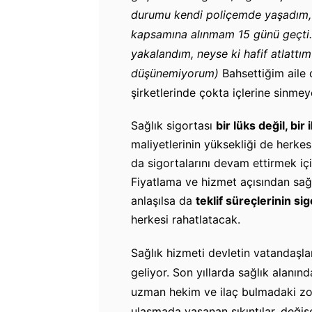
durumu kendi poliçemde yaşadım, 
kapsamına alınmam 15 günü geçti.
yakalandım, neyse ki hafif atlattım
düşünemiyorum)
Bahsettiğim aile
şirketlerinde çokta içlerine sinme
Sağlık sigortası
bir lüks değil, bir 
maliyetlerinin yüksekliği de herkes
da sigortalarını devam ettirmek içi
Fiyatlama ve hizmet açısından sağlı
anlaşılsa da
teklif süreçlerinin si
herkesi rahatlatacak.
Sağlık hizmeti devletin vatandaşla
geliyor. Son yıllarda sağlık alanın
uzman hekim ve ilaç bulmadaki zorl
ulaşmada yaşanan sıkıntılar, değişe