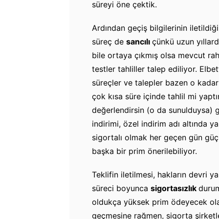
süreyi öne çektik.
Ardından geçiş bilgilerinin iletildi
süreç de
sancılı
çünkü uzun yıllard
bile ortaya çıkmış olsa mevcut rah
testler tahliller talep ediliyor. E
süreçler ve talepler bazen o kadar 
çok kısa süre içinde tahlil mi yaptır
değerlendirsin (o da sunulduysa) g
indirimi, özel indirim adı altında ya
sigortalı olmak her geçen gün güçle
başka bir prim önerilebiliyor.
Teklifin iletilmesi, hakların devri
süreci boyunca
sigortasızlık
durum
oldukça yüksek prim ödeyecek ola
geçmesine rağmen, sigorta şirketl