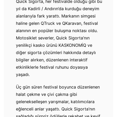
Quick Sigorta, her festivalde olduğu gibi bu
yıl da Kadirli / Andırın’da kurduğu deneyim
alanlarıyla fark yarattı. Markanın simgesi
haline gelen QTruck ve QKaravan, festival
alanının en popüler buluşma noktası oldu.
Motosiklet severler, Quick Sigorta’nın
yenilikçi kasko ürünü KASKONOMİQ ve
diğer sigorta çözümleri hakkında detaylı
bilgiler alırken, düzenlenen interaktif
etkinliklerle festival ruhunu doyasıya
yaşadı.
Üç gün süren festival boyunca düzenlenen
halat çekme ve çivi çakma gibi
gelenekselleşen yarışmalar, katılımcılara
eğlenceli anlar yaşattı. Quick Sigorta’nın
sağladığı sürpriz ödüllerle rekabet ve keyif