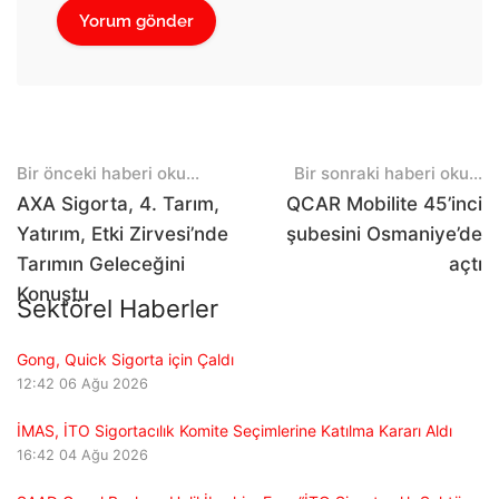
Post
Bir önceki haberi oku...
Bir sonraki haberi oku...
navigation
AXA Sigorta, 4. Tarım,
QCAR Mobilite 45’inci
Yatırım, Etki Zirvesi’nde
şubesini Osmaniye’de
Tarımın Geleceğini
açtı
Konuştu
Sektörel Haberler
Gong, Quick Sigorta için Çaldı
12:42
06 Ağu 2026
İMAS, İTO Sigortacılık Komite Seçimlerine Katılma Kararı Aldı
16:42
04 Ağu 2026