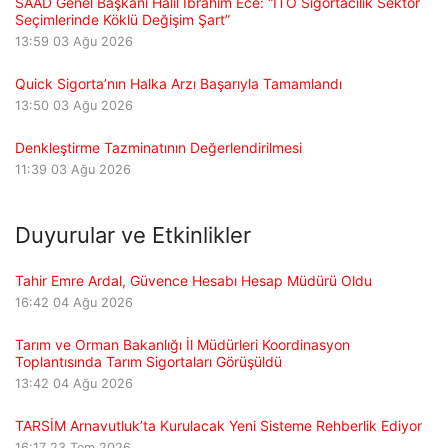
SAAD Genel Başkanı Halil İbrahim Ece: “İTO Sigortacılık Sektör
Seçimlerinde Köklü Değişim Şart”
13:59
03 Ağu 2026
Quick Sigorta’nın Halka Arzı Başarıyla Tamamlandı
13:50
03 Ağu 2026
Denkleştirme Tazminatının Değerlendirilmesi
11:39
03 Ağu 2026
Duyurular ve Etkinlikler
Tahir Emre Ardal, Güvence Hesabı Hesap Müdürü Oldu
16:42
04 Ağu 2026
Tarım ve Orman Bakanlığı İl Müdürleri Koordinasyon
Toplantısında Tarım Sigortaları Görüşüldü
13:42
04 Ağu 2026
TARSİM Arnavutluk’ta Kurulacak Yeni Sisteme Rehberlik Ediyor
16:17
23 Tem 2026