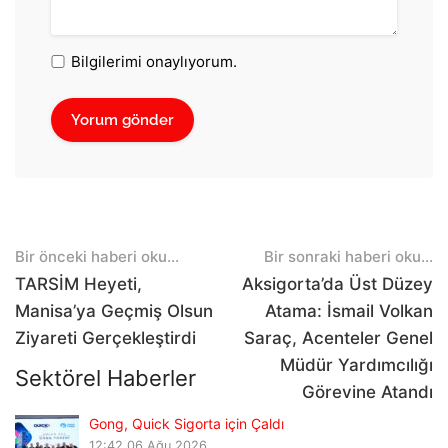
Bilgilerimi onaylıyorum.
Post
Bir önceki haberi oku...
Bir sonraki haberi oku...
navigation
TARSİM Heyeti,
Aksigorta’da Üst Düzey
Manisa’ya Geçmiş Olsun
Atama: İsmail Volkan
Ziyareti Gerçekleştirdi
Saraç, Acenteler Genel
Müdür Yardımcılığı
Sektörel Haberler
Görevine Atandı
Gong, Quick Sigorta için Çaldı
12:42
06 Ağu 2026