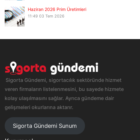
Haziran 2026 Prim Üretimleri
11:49
03 Tem 2026
Sigorta Gündemi, sigortacılık sektöründe hizmet
veren firmaların listelenmesini, bu sayede hizmete
kolay ulaşılmasını sağlar. Ayrıca gündeme dair
gelişmeleri okurlarına aktarır.
Sigorta Gündemi Sunum