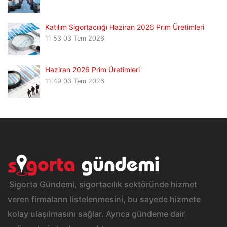
Katılım Sigortacılığı Haziran 2026 Prim Üretimleri
11:53
03 Tem 2026
Haziran 2026 Prim Üretimleri
11:49
03 Tem 2026
Sigorta Gündemi, sigortacılık sektöründe hizmet
veren firmaların listelenmesini, bu sayede hizmete
kolay ulaşılmasını sağlar. Ayrıca gündeme dair