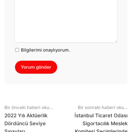
Bilgilerimi onaylıyorum.
Post
Bir önceki haberi oku...
Bir sonraki haberi oku...
navigation
2022 Yılı Aktüerlik
İstanbul Ticaret Odası
Dördüncü Seviye
Sigortacılık Meslek
Sınavları
Komitesi Seçimlerinde