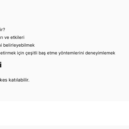
ir?
ı ve etkileri
ni belirleyebilmek
a getirmek için çeşitli baş etme yöntemlerini deneyimlemek
i
s katılabilir.