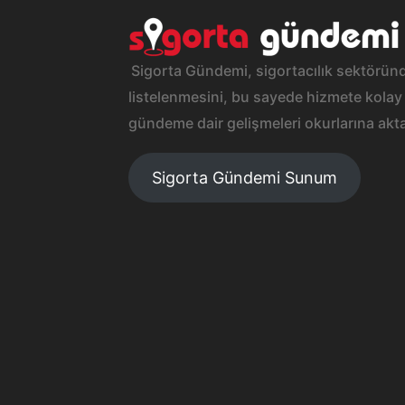
Sigorta Gündemi, sigortacılık sektöründ
listelenmesini, bu sayede hizmete kolay 
gündeme dair gelişmeleri okurlarına akta
Sigorta Gündemi Sunum