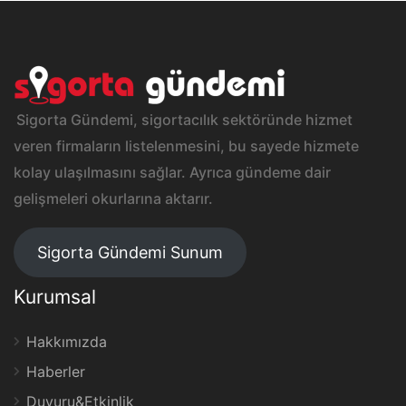
Sigorta Gündemi, sigortacılık sektöründe hizmet
veren firmaların listelenmesini, bu sayede hizmete
kolay ulaşılmasını sağlar. Ayrıca gündeme dair
gelişmeleri okurlarına aktarır.
Sigorta Gündemi Sunum
Kurumsal
Hakkımızda
Haberler
Duyuru&Etkinlik