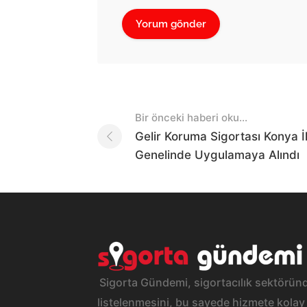
Post
Bir önceki haberi oku...
navigation
Gelir Koruma Sigortası Konya İl
Genelinde Uygulamaya Alındı
Sigorta Gündemi, sigortacılık sektöründ
listelenmesini, bu sayede hizmete kolay 