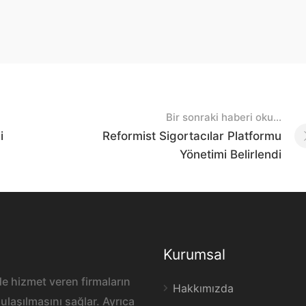
Bir sonraki haberi oku...
i
Reformist Sigortacılar Platformu
Yönetimi Belirlendi
Kurumsal
e hizmet veren firmaların
Hakkımızda
ulaşılmasını sağlar. Ayrıca