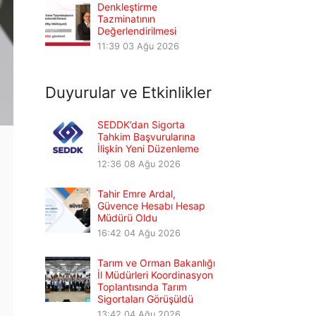
Denkleştirme
Tazminatının
Değerlendirilmesi
11:39
03 Ağu 2026
Duyurular ve Etkinlikler
SEDDK’dan Sigorta
Tahkim Başvurularına
İlişkin Yeni Düzenleme
12:36
08 Ağu 2026
Tahir Emre Ardal,
Güvence Hesabı Hesap
Müdürü Oldu
16:42
04 Ağu 2026
Tarım ve Orman Bakanlığı
İl Müdürleri Koordinasyon
Toplantısında Tarım
Sigortaları Görüşüldü
13:42
04 Ağu 2026