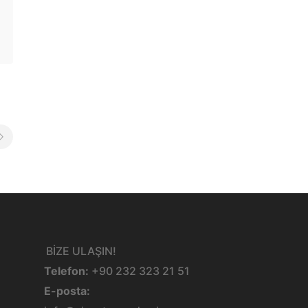
BİZE ULAŞIN!
Telefon:
+90 232 323 21 51
E-posta: