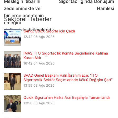
Mesleğin itibarını
Sigortacılığında Dönüşüm
zedelenmekte ve
Hamlesi
binlerce acentenin
Sektörel Haberler
emeğini
değersizleştirilmektedir.
Gong, Quick Sigorta için Çaldı
12:42
06 Ağu 2026
İMAS, İTO Sigortacılık Komite Seçimlerine Katılma
Kararı Aldı
16:42
04 Ağu 2026
SAAD Genel Başkanı Halil İbrahim Ece: “İTO
Sigortacılık Sektör Seçimlerinde Köklü Değişim Şart”
13:59
03 Ağu 2026
Quick Sigorta’nın Halka Arzı Başarıyla Tamamlandı
13:50
03 Ağu 2026