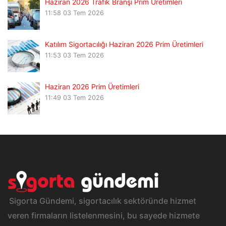
Haziran 2026 Trafik Branşı Prim Üretimleri
11:58
03 Tem 2026
Katılım Sigortacılığı Haziran 2026 Prim Üretimleri
11:53
03 Tem 2026
Haziran 2026 Prim Üretimleri
11:49
03 Tem 2026
Sigorta Gündemi, sigortacılık sektöründe hizmet
veren firmaların listelenmesini, bu sayede hizmete