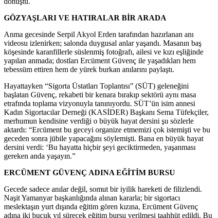
dönüştü.
GÖZYAŞLARI VE HATIRALAR BİR ARADA
Anma gecesinde Serpil Akyol Erden tarafından hazırlanan anı
videosu izlenirken; salonda duygusal anlar yaşandı. Masanın baş
köşesinde karanfillerle süslenmiş fotoğrafı, ailesi ve kızı eşliğinde
yapılan anmada; dostları Ercüment Güvenç ile yaşadıkları hem
tebessüm ettiren hem de yürek burkan anılarını paylaştı.
Hayattayken “Sigorta Üstatları Toplantısı” (SÜT) geleneğini
başlatan Güvenç, rekabeti bir kenara bırakıp sektörü aynı masa
etrafında toplama vizyonuyla tanınıyordu. SÜT’ün isim annesi
Kadın Sigortacılar Derneği (KASİDER) Başkanı Sema Tüfekçiler,
merhumun kendisine verdiği o büyük hayat dersini şu sözlerle
aktardı: “Ercüment bu geceyi organize etmemizi çok istemişti ve bu
geceden sonra jübile yapacağını söylemişti. Bana en büyük hayat
dersini verdi: ‘Bu hayatta hiçbir şeyi geciktirmeden, yaşanması
gereken anda yaşayın.”
ERCÜMENT GÜVENÇ ADINA EĞİTİM BURSU
Gecede sadece anılar değil, somut bir iyilik hareketi de filizlendi.
Naşit Yamanyar başkanlığında alınan kararla; bir sigortacı
meslektaşın yurt dışında eğitim gören kızına, Ercüment Güvenç
adına iki buçuk yıl sürecek eğitim bursu verilmesi taahhüt edildi. Bu