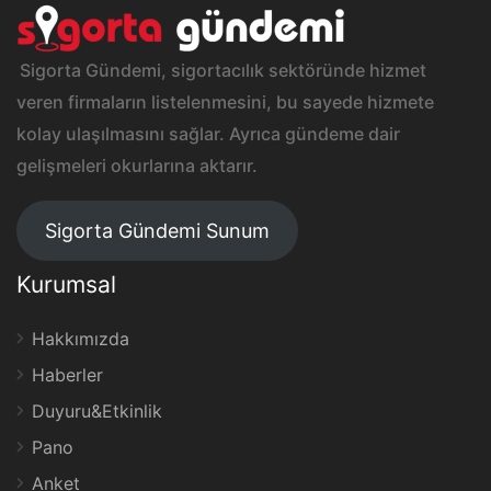
Sigorta Gündemi, sigortacılık sektöründe hizmet
veren firmaların listelenmesini, bu sayede hizmete
kolay ulaşılmasını sağlar. Ayrıca gündeme dair
gelişmeleri okurlarına aktarır.
Sigorta Gündemi Sunum
Kurumsal
Hakkımızda
Haberler
Duyuru&Etkinlik
Pano
Anket