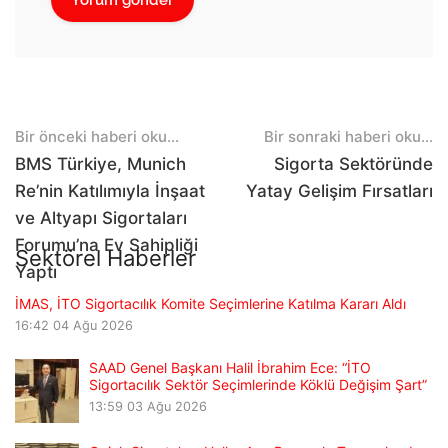
Post
Bir önceki haberi oku...
Bir sonraki haberi oku...
navigation
BMS Türkiye, Munich
Sigorta Sektöründe
Re’nin Katılımıyla İnşaat
Yatay Gelişim Fırsatları
ve Altyapı Sigortaları
Forumu’na Ev Sahipliği
Sektörel Haberler
Yaptı
İMAS, İTO Sigortacılık Komite Seçimlerine Katılma Kararı Aldı
16:42
04 Ağu 2026
SAAD Genel Başkanı Halil İbrahim Ece: “İTO
Sigortacılık Sektör Seçimlerinde Köklü Değişim Şart”
13:59
03 Ağu 2026