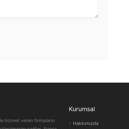
Kurumsal
e hizmet veren firmaların
Hakkımızda
ulaşılmasını sağlar. Ayrıca