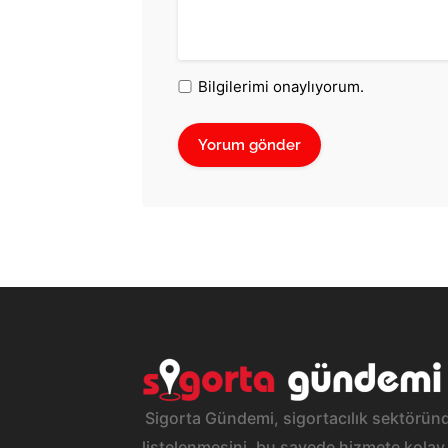
Bilgilerimi onaylıyorum.
Sigorta Gündemi, sigortacılık sektöründ
listelenmesini, bu sayede hizmete kolay 