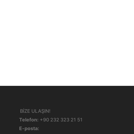
BİZE ULAŞIN!
Telefon:
+90 232 323 21 51
E-posta: