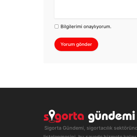
Bilgilerimi onaylıyorum.
Sigorta Gündemi, sigortacılık sektöründ
listelenmesini, bu sayede hizmete kolay 