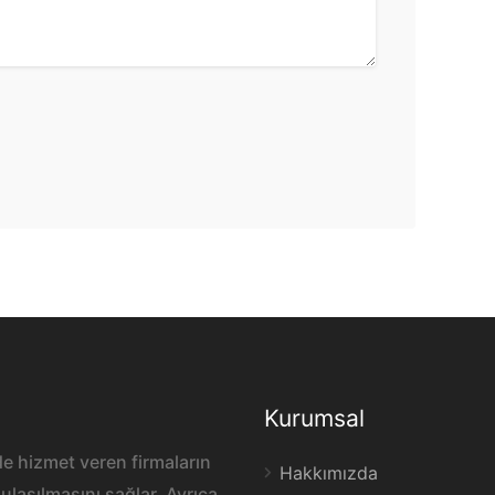
Kurumsal
e hizmet veren firmaların
Hakkımızda
ulaşılmasını sağlar. Ayrıca