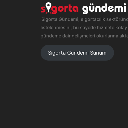
Sigorta Gündemi, sigortacılık sektöründ
listelenmesini, bu sayede hizmete kolay 
gündeme dair gelişmeleri okurlarına akta
Sigorta Gündemi Sunum