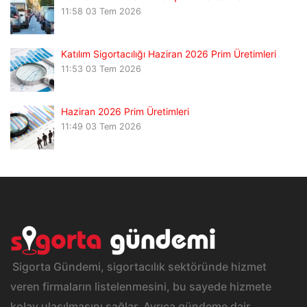
11:58
03 Tem 2026
Katılım Sigortacılığı Haziran 2026 Prim Üretimleri
11:53
03 Tem 2026
Haziran 2026 Prim Üretimleri
11:49
03 Tem 2026
Sigorta Gündemi, sigortacılık sektöründe hizmet
veren firmaların listelenmesini, bu sayede hizmete
kolay ulaşılmasını sağlar. Ayrıca gündeme dair