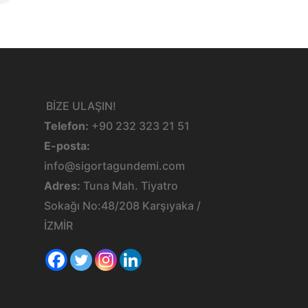
BİZE ULAŞIN!
Telefon:
+90 232 323 21 51
E-posta:
info@sigortagundemi.com
Adres:
Tuna Mah. Tiyatro
Sokağı No:48/208 Karşıyaka /
İZMİR