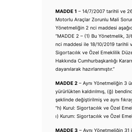
MADDE 1
– 14/7/2007 tarihli ve 2
Motorlu Araçlar Zorunlu Mali Soru
Yönetmeliğin 2 nci maddesi aşağıdak
“MADDE 2 – (1) Bu Yönetmelik, 3/6
nci maddesi ile 18/10/2019 tarihli
Sigortacılık ve Özel Emeklilik Dü
Hakkında Cumhurbaşkanlığı Kararna
dayanılarak hazırlanmıştır.”
MADDE 2
– Aynı Yönetmeliğin 3 ünc
yürürlükten kaldırılmış, (ğ) bendin
şeklinde değiştirilmiş ve aynı fıkr
“h) Kurul: Sigortacılık ve Özel Em
ı) Kurum: Sigortacılık ve Özel Em
MADDE 3
– Aynı Yönetmeliğin 31 i