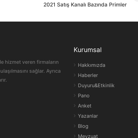
2021 Satış Kanalı Bazında Primler
Kurumsal
e hizmet veren firmaların
Hakkımızda
ulaşılmasını sağlar. Ayrıca
Haberler
rır.
Duyuru&Etkinlik
Pano
Anket
Yazanlar
Blog
Mevzuat