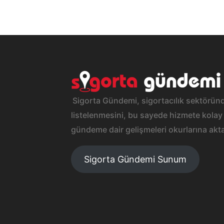
Sigorta Gündemi, sigortacılık sektöründ
listelenmesini, bu sayede hizmete kolay 
gündeme dair gelişmeleri okurlarına akta
Sigorta Gündemi Sunum