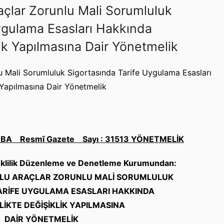
raçlar Zorunlu Mali Sorumluluk
ygulama Esasları Hakkında
ik Yapılmasına Dair Yönetmelik
lu Mali Sorumluluk Sigortasında Tarife Uygulama Esasları
 Yapılmasına Dair Yönetmelik
MBA Resmî Gazete Sayı : 31513 YÖNETMELİK
meklilik Düzenleme ve Denetleme Kurumundan:
LU ARAÇLAR ZORUNLU MALİ SORUMLULUK
ARİFE UYGULAMA ESASLARI HAKKINDA
İKTE DEĞİŞİKLİK YAPILMASINA
DAİR YÖNETMELİK