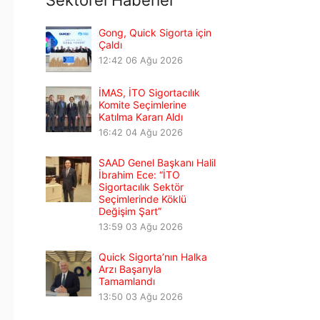
Sektörel Haberler
Gong, Quick Sigorta için
Çaldı
12:42
06 Ağu 2026
İMAS, İTO Sigortacılık
Komite Seçimlerine
Katılma Kararı Aldı
16:42
04 Ağu 2026
SAAD Genel Başkanı Halil
İbrahim Ece: “İTO
Sigortacılık Sektör
Seçimlerinde Köklü
Değişim Şart”
13:59
03 Ağu 2026
Quick Sigorta’nın Halka
Arzı Başarıyla
Tamamlandı
13:50
03 Ağu 2026