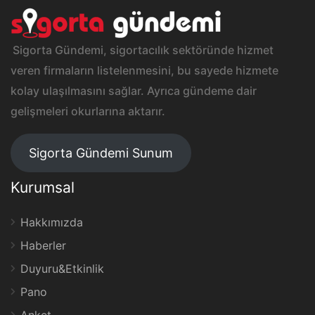
Sigorta Gündemi, sigortacılık sektöründe hizmet
veren firmaların listelenmesini, bu sayede hizmete
kolay ulaşılmasını sağlar. Ayrıca gündeme dair
gelişmeleri okurlarına aktarır.
Sigorta Gündemi Sunum
Kurumsal
Hakkımızda
Haberler
Duyuru&Etkinlik
Pano