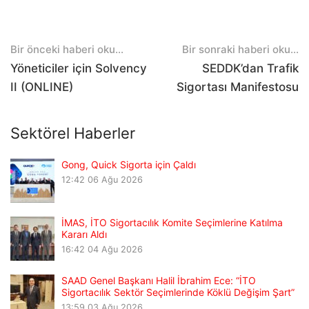
Post
Bir önceki haberi oku...
Bir sonraki haberi oku...
navigation
Yöneticiler için Solvency
SEDDK’dan Trafik
II (ONLINE)
Sigortası Manifestosu
Sektörel Haberler
Gong, Quick Sigorta için Çaldı
12:42
06 Ağu 2026
İMAS, İTO Sigortacılık Komite Seçimlerine Katılma
Kararı Aldı
16:42
04 Ağu 2026
SAAD Genel Başkanı Halil İbrahim Ece: “İTO
Sigortacılık Sektör Seçimlerinde Köklü Değişim Şart”
13:59
03 Ağu 2026