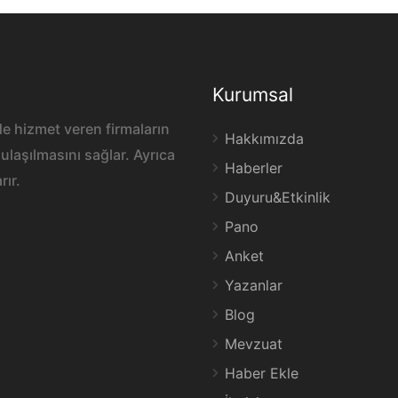
Kurumsal
e hizmet veren firmaların
Hakkımızda
ulaşılmasını sağlar. Ayrıca
Haberler
rır.
Duyuru&Etkinlik
Pano
Anket
Yazanlar
Blog
Mevzuat
Haber Ekle