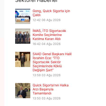
Sektörel Haberler
Gong, Quick Sigorta için
Çaldı
12:42
06 Ağu 2026
İMAS, İTO Sigortacılık
Komite Seçimlerine
Katılma Kararı Aldı
16:42
04 Ağu 2026
SAAD Genel Başkanı Halil
İbrahim Ece: “İTO
Sigortacılık Sektör
Seçimlerinde Köklü
Değişim Şart”
13:59
03 Ağu 2026
Quick Sigorta’nın Halka
Arzı Başarıyla
Tamamlandı
13:50
03 Ağu 2026