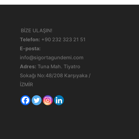
BİZE ULAŞIN!
Telefon:
+90 232 323 21 51
E-posta:
info@sigortagundemi.com
Adres:
Tuna Mah. Tiyatro
Sokağı No:48/208 Karşıyaka /
İZMİR