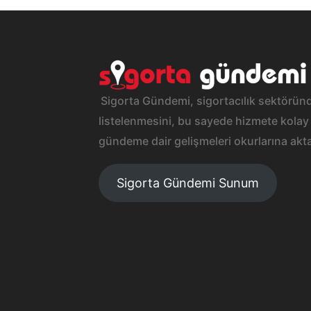
Sigorta Gündemi, sigortacılık sektöründ
listelenmesini, bu sayede hizmete kolay 
gündeme dair gelişmeleri okurlarına akta
Sigorta Gündemi Sunum