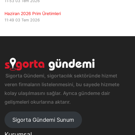
11:53
03 Tem 2026
Haziran 2026 Prim Üretimleri
11:49
03 Tem 2026
Sigorta Gündemi, sigortacılık sektöründe hizmet
veren firmaların listelenmesini, bu sayede hizmete
kolay ulaşılmasını sağlar. Ayrıca gündeme dair
gelişmeleri okurlarına aktarır.
Sigorta Gündemi Sunum
Kurumsal