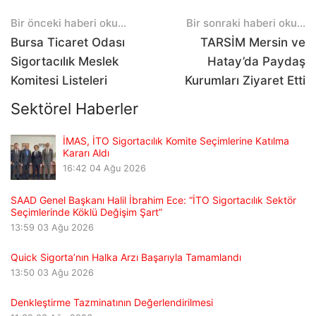
Post
Bir önceki haberi oku...
Bir sonraki haberi oku...
navigation
Bursa Ticaret Odası
TARSİM Mersin ve
Sigortacılık Meslek
Hatay’da Paydaş
Komitesi Listeleri
Kurumları Ziyaret Etti
Sektörel Haberler
İMAS, İTO Sigortacılık Komite Seçimlerine Katılma
Kararı Aldı
16:42
04 Ağu 2026
SAAD Genel Başkanı Halil İbrahim Ece: “İTO Sigortacılık Sektör
Seçimlerinde Köklü Değişim Şart”
13:59
03 Ağu 2026
Quick Sigorta’nın Halka Arzı Başarıyla Tamamlandı
13:50
03 Ağu 2026
Denkleştirme Tazminatının Değerlendirilmesi