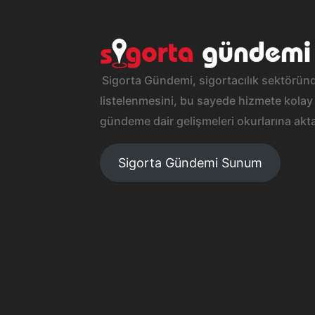
Sigorta Gündemi, sigortacılık sektöründ
listelenmesini, bu sayede hizmete kolay 
gündeme dair gelişmeleri okurlarına akta
Sigorta Gündemi Sunum