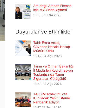
Ara değil Aranan Eleman
için MYO’ların kıymeti
10:33
31 Tem 2026
Duyurular ve Etkinlikler
Tahir Emre Ardal,
Güvence Hesabı Hesap
Müdürü Oldu
16:42
04 Ağu 2026
Tarım ve Orman Bakanlığı
İl Müdürleri Koordinasyon
Toplantısında Tarım
Sigortaları Görüşüldü
13:42
04 Ağu 2026
TARSİM Arnavutluk’ta
Kurulacak Yeni Sisteme
Rehberlik Ediyor
16:17
23 Tem 2026