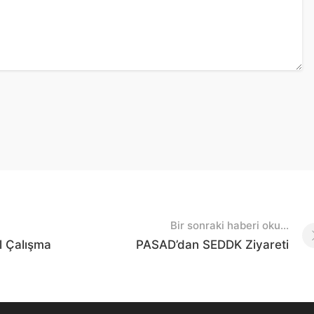
Bir sonraki haberi oku...
l Çalışma
PASAD’dan SEDDK Ziyareti