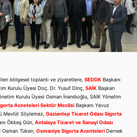
ilen bölgesel toplantı ve ziyaretlere,
SEDDK
Başkanı
m Kurulu Üyesi Doç. Dr. Yusuf Dinç,
SAİK
Başkan
önetim Kurulu Üyesi Osman İnandıoğlu, SAİK Yönetim
gorta Acneteleri Sektör Meclisi
Başkanı Yavuz
rü Mevlüt Söylemez,
Gaziantep Ticaret Odası Sigorta
nı Ökkeş Gün,
Antalaya Ticaret ve Sanayi Odası
i Osman Tüken,
Osmaniye Sigorta Acenteleri
Dernek