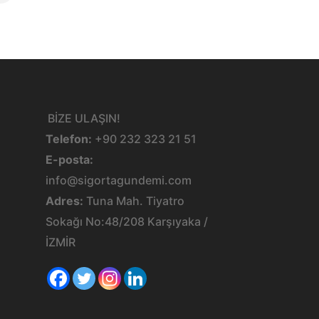
BİZE ULAŞIN!
Telefon:
+90 232 323 21 51
E-posta:
info@sigortagundemi.com
Adres:
Tuna Mah. Tiyatro
Sokağı No:48/208 Karşıyaka /
İZMİR