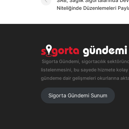
navigation
SAB, Sağlık Sigortalarında De
Niteliğinde Düzenlemeleri Payl
Sigorta Gündemi, sigortacılık sektöründ
listelenmesini, bu sayede hizmete kolay 
gündeme dair gelişmeleri okurlarına akta
Sigorta Gündemi Sunum