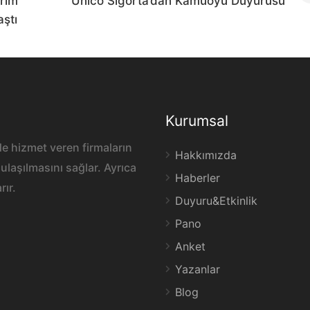
vrim
Unico Sigorta’dan Kamuoyu Duyurusu
aştı
Kurumsal
e hizmet veren firmaların
Hakkımızda
ulaşılmasını sağlar. Ayrıca
Haberler
rır.
Duyuru&Etkinlik
Pano
Anket
Yazanlar
Blog