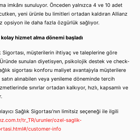
nma imkânı sunuluyor. Önceden yalnızca 4 ve 10 adet
utken, yeni ürünle bu limitleri ortadan kaldıran Allianz
siz opsiyon ile daha fazla özgürlük sağlıyor.
 ve kolay hizmet alma dönemi başladı
 Sigortası, müşterilerin ihtiyaç ve taleplerine göre
 Üründe sunulan diyetisyen, psikolojik destek ve check-
ağlık sigortası konforu maliyet avantajıyla müşterilere
 satın alınabilen veya yenileme döneminde tercih
izmetlerinde sınırlar ortadan kalkıyor, hızlı, kapsamlı ve
.
ıcı Sağlık Sigortası’nın limitsiz seçeneği ile ilgili
nz.com.tr/tr_TR/urunler/ozel-saglik-
ortasi.html#/customer-info