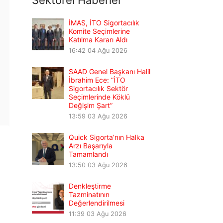
Sektörel Haberler
İMAS, İTO Sigortacılık
Komite Seçimlerine
Katılma Kararı Aldı
16:42
04 Ağu 2026
SAAD Genel Başkanı Halil
İbrahim Ece: “İTO
Sigortacılık Sektör
Seçimlerinde Köklü
Değişim Şart”
13:59
03 Ağu 2026
Quick Sigorta’nın Halka
Arzı Başarıyla
Tamamlandı
13:50
03 Ağu 2026
Denkleştirme
Tazminatının
Değerlendirilmesi
11:39
03 Ağu 2026