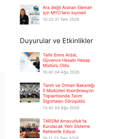
Ara değil Aranan Eleman
için MYO’ların kıymeti
10:33
31 Tem 2026
Duyurular ve Etkinlikler
Tahir Emre Ardal,
Güvence Hesabı Hesap
Müdürü Oldu
16:42
04 Ağu 2026
Tarım ve Orman Bakanlığı
İl Müdürleri Koordinasyon
Toplantısında Tarım
Sigortaları Görüşüldü
13:42
04 Ağu 2026
TARSİM Arnavutluk’ta
Kurulacak Yeni Sisteme
Rehberlik Ediyor
16:17
23 Tem 2026