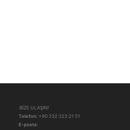
BİZE ULAŞIN!
Telefon:
+90 232 323 21 51
E-posta: