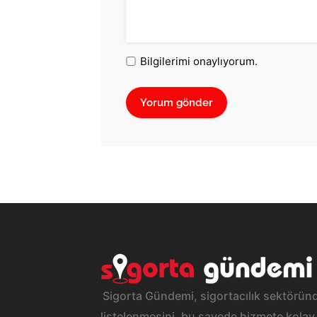
Bilgilerimi onaylıyorum.
Sigorta Gündemi, sigortacılık sektöründ
listelenmesini, bu sayede hizmete kolay 