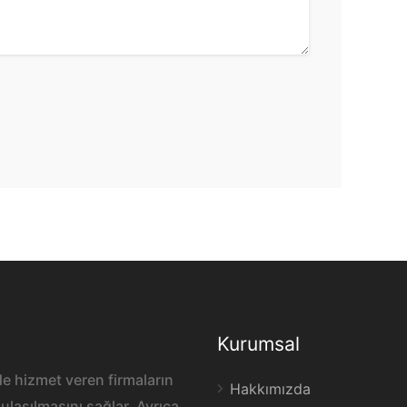
Kurumsal
e hizmet veren firmaların
Hakkımızda
ulaşılmasını sağlar. Ayrıca