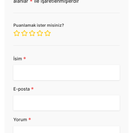
alanlar
*
ile işaretlenmişlerdir
Puanlamak ister misiniz?
*
İsim
*
E-posta
*
Yorum