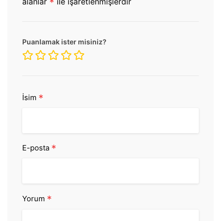
alanlar
*
ile işaretlenmişlerdir
Puanlamak ister misiniz?
*
İsim
*
E-posta
*
Yorum