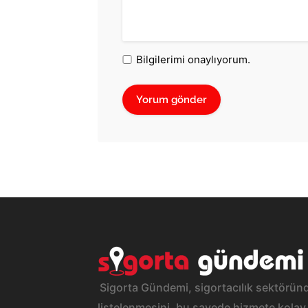
Bilgilerimi onaylıyorum.
Sigorta Gündemi, sigortacılık sektöründ
listelenmesini, bu sayede hizmete kolay 