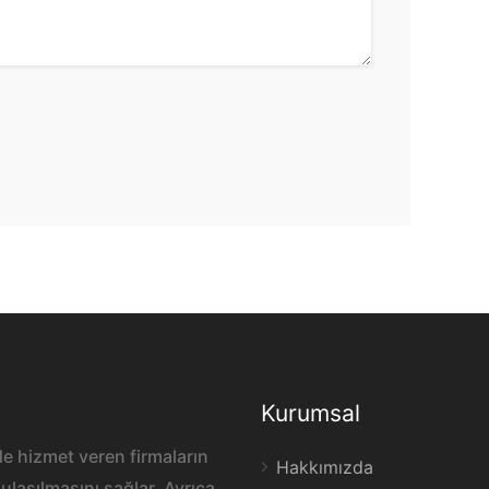
Kurumsal
e hizmet veren firmaların
Hakkımızda
ulaşılmasını sağlar. Ayrıca