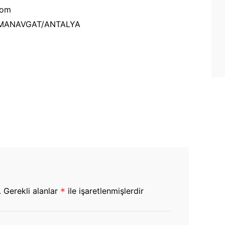
com
B MANAVGAT/ANTALYA
.
Gerekli alanlar
*
ile işaretlenmişlerdir