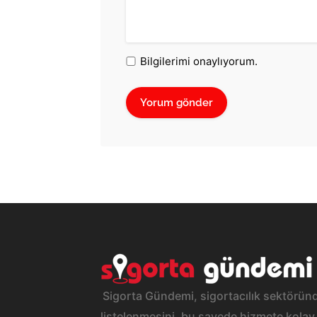
Bilgilerimi onaylıyorum.
Sigorta Gündemi, sigortacılık sektöründ
listelenmesini, bu sayede hizmete kolay 