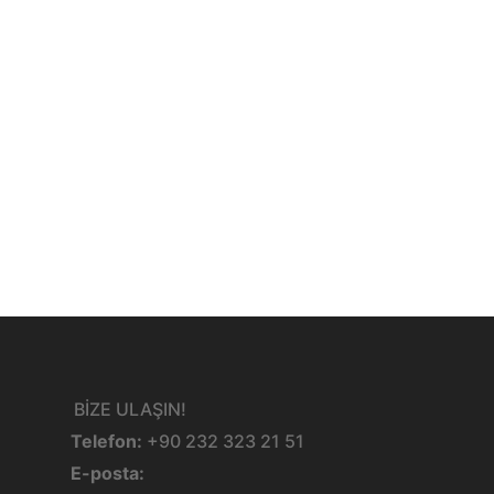
BİZE ULAŞIN!
Telefon:
+90 232 323 21 51
E-posta: