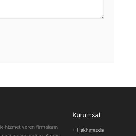
Kurumsal
e hizmet veren firmaların
Hakkımızda
ulaşılmasını sağlar. Ayrıca