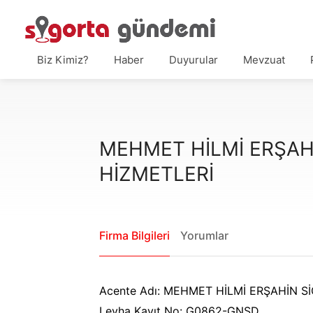
Biz Kimiz?
Haber
Duyurular
Mevzuat
MEHMET HİLMİ ERŞAHİ
HİZMETLERİ
Firma Bilgileri
Yorumlar
Acente Adı: MEHMET HİLMİ ERŞAHİN S
Levha Kayıt No: G0862-GNSD