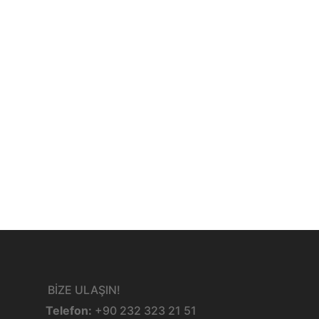
BİZE ULAŞIN!
Telefon:
+90 232 323 21 51