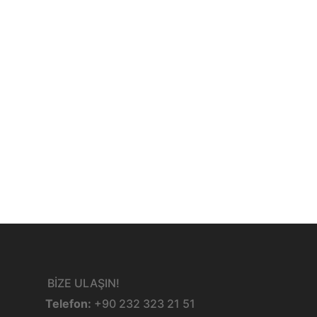
BİZE ULAŞIN!
Telefon:
+90 232 323 21 51