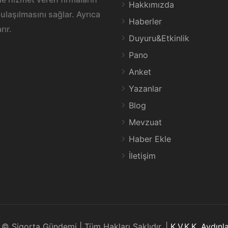
Hakkımızda
ulaşılmasını sağlar. Ayrıca
Haberler
rır.
Duyuru&Etkinlik
Pano
Anket
Yazanlar
Blog
Mevzuat
Haber Ekle
İletişim
© Sigorta Gündemi | Tüm Hakları Saklıdır. |
K.V.K.K. Aydın