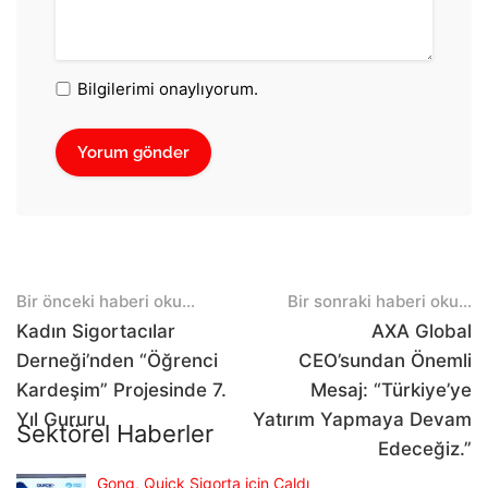
Bilgilerimi onaylıyorum.
Post
Bir önceki haberi oku...
Bir sonraki haberi oku...
navigation
Kadın Sigortacılar
AXA Global
Derneği’nden “Öğrenci
CEO’sundan Önemli
Kardeşim” Projesinde 7.
Mesaj: “Türkiye’ye
Yıl Gururu
Yatırım Yapmaya Devam
Sektörel Haberler
Edeceğiz.”
Gong, Quick Sigorta için Çaldı