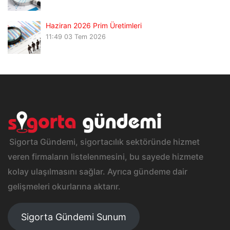
Haziran 2026 Prim Üretimleri
11:49
03 Tem 2026
Sigorta Gündemi, sigortacılık sektöründe hizmet
veren firmaların listelenmesini, bu sayede hizmete
kolay ulaşılmasını sağlar. Ayrıca gündeme dair
gelişmeleri okurlarına aktarır.
Sigorta Gündemi Sunum